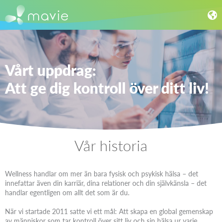
Vårt uppdrag:
Att ge dig kontroll över ditt liv!
Vår historia
Wellness handlar om mer än bara fysisk och psykisk hälsa – det
innefattar även din karriär, dina relationer och din självkänsla – det
handlar egentligen om allt det som är du.
När vi startade 2011 satte vi ett mål: Att skapa en global gemenskap
av människor som tar kontroll över sitt liv och sin hälsa ur varje