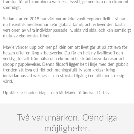
franska, för att kombinera wellness, livsstil, gemenskap och ekonomi
samtidigt.
Sedan starten 2018 har vårt varumärke vuxit exponentiellt – vi har
nu tusentals medlemmar i vår globala familj, och vi lever den bästa
versionen av våra individanpassade liv, sida vid sida, och kan samtidigt
njuta av ekonomisk frihet.
MaVie vänder upp och ner på idén om att livet går ut på att leva för
helgen efter en lång arbetsvecka. Du får en helt ny livsfilosofi och
verktyg för allt från hälsa och ekonomi till skräddarsydda resor och
shoppingupplevelser. Denna filosofi ligger helt i linje med den globala
trenden att leva ett rikt och meningsfullt liv som kretsar kring
individanpassad wellness – din största tillgång i en allt mer stressig
värld.
Upptäck skillnaden idag – och låt MaVie förändra... Ditt liv.
Två varumärken. Oändliga
möjligheter.