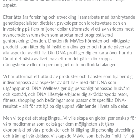
aspekt.
Efter åtta års forskning och utveckling i samarbete med banbrytande
genetikspecialister, dietister, psykologer och idrottsvetare och en
investering på flera miljoner dollar utformade vi ett av världens mest
avancerade varumärken som arbetar med prognostiserad
genforskning: Dnation. Dnation är MaVies hörnsten och viktigaste
produkt, som låter dig få insikt om dina gener och hur de påverkar
alla aspekter av ditt liv. Din DNA-profil ger dig en karta över hur du
får ut det bästa av livet, oavsett om det gäller din kropps
näringsbehov eller din personlighet och medfödda talanger.
Vi har utformat ett utbud av produkter och tjänster som hjälper dig
individanpassa alla aspekter av ditt liv – med ditt DNA som
utgångspunkt. DNA Wellness ger dig personligt anpassad hudvård
och kostråd, och DNA Lifestyle erbjuder dig skräddarsydda resor,
fitness, shopping och belöningar som passar ditt specifika DNA-
resultat – allt för att hjälpa dig uppnå välmående i livets alla delar.
Men vi tog det ett steg längre... Vi ville skapa en global gemenskap för
våra medlemmar som också ger dem möjligheten att tjäna
ekonomiskt på våra produkter och få tillgång till personlig utveckling
och träning i världsklass. Vi skapade MaVie, som betyder ”mitt liv” på