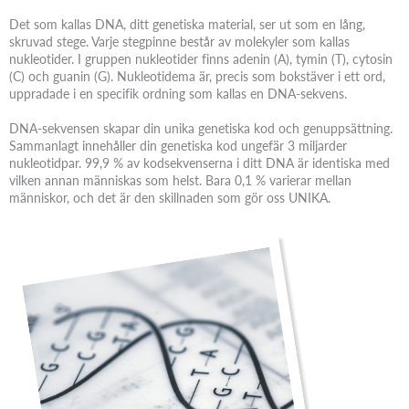
Det som kallas DNA, ditt genetiska material, ser ut som en lång,
skruvad stege. Varje stegpinne består av molekyler som kallas
nukleotider. I gruppen nukleotider finns adenin (A), tymin (T), cytosin
(C) och guanin (G). Nukleotidema är, precis som bokstäver i ett ord,
uppradade i en specifik ordning som kallas en DNA-sekvens.
DNA-sekvensen skapar din unika genetiska kod och genuppsättning.
Sammanlagt innehåller din genetiska kod ungefär 3 miljarder
nukleotidpar. 99,9 % av kodsekvenserna i ditt DNA är identiska med
vilken annan människas som helst. Bara 0,1 % varierar mellan
människor, och det är den skillnaden som gör oss UNIKA.