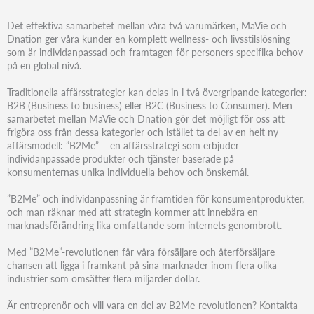
Det effektiva samarbetet mellan våra två varumärken, MaVie och
Dnation ger våra kunder en komplett wellness- och livsstilslösning
som är individanpassad och framtagen för personers specifika behov
på en global nivå.
Traditionella affärsstrategier kan delas in i två övergripande kategorier:
B2B (Business to business) eller B2C (Business to Consumer). Men
samarbetet mellan MaVie och Dnation gör det möjligt för oss att
frigöra oss från dessa kategorier och istället ta del av en helt ny
affärsmodell: ”B2Me” – en affärsstrategi som erbjuder
individanpassade produkter och tjänster baserade på
konsumenternas unika individuella behov och önskemål.
”B2Me” och individanpassning är framtiden för konsumentprodukter,
och man räknar med att strategin kommer att innebära en
marknadsförändring lika omfattande som internets genombrott.
Med ”B2Me”-revolutionen får våra försäljare och återförsäljare
chansen att ligga i framkant på sina marknader inom flera olika
industrier som omsätter flera miljarder dollar.
Är entreprenör och vill vara en del av B2Me-revolutionen? Kontakta